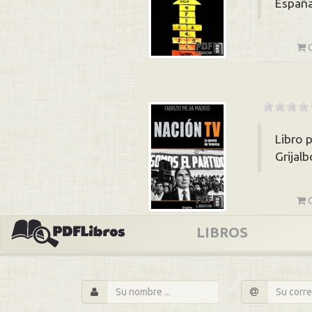
España
Libro 
Grijal
LIBROS