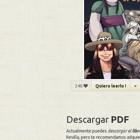
240
Quiero leerlo !
Descargar
PDF
Actualmente puedes
descargar el
lib
Revilla, pero te recomendamos adquie