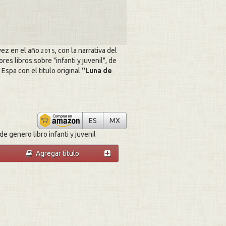
vez en el año
, con la narrativa del
2015
ores libros sobre
infanti y juvenil
, de
Espa con el titulo original
Luna de
Luna de pluton
Luna de pluton
ES
MX
e genero libro infanti y juvenil
Agregar titulo