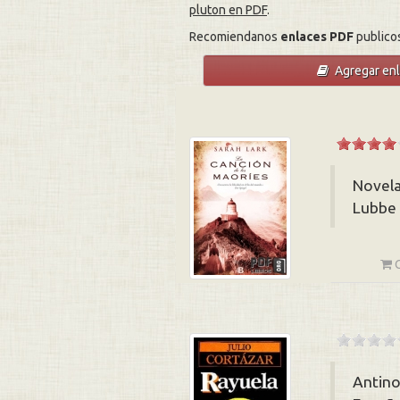
pluton en PDF
.
Recomiendanos
enlaces PDF
publico
Agregar en
Novela
Lubbe 
Antino