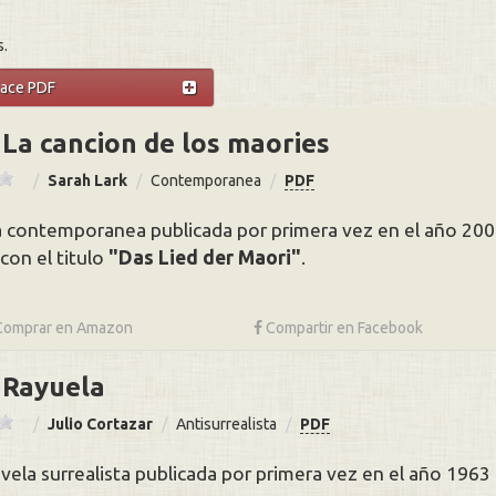
s.
lace PDF
La cancion de los maories
Sarah Lark
Contemporanea
PDF
 contemporanea publicada por primera vez en el año 2008 
con el titulo
Das Lied der Maori
.
Comprar en
Amazon
Compartir
en Facebook
Rayuela
Julio Cortazar
Antisurrealista
PDF
vela surrealista publicada por primera vez en el año 1963 p