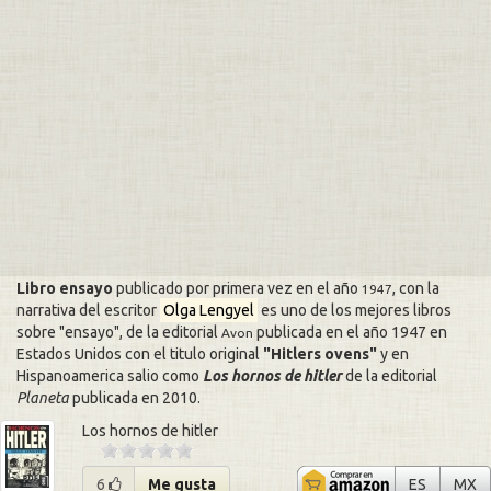
Libro ensayo
publicado por primera vez en el año
, con la
1947
narrativa del escritor
Olga Lengyel
es uno de los mejores libros
sobre
ensayo
, de la editorial
publicada en el año 1947 en
Avon
Estados Unidos con el titulo original
Hitlers ovens
y en
Hispanoamerica salio como
Los hornos de hitler
de la editorial
Planeta
publicada en
2010
.
Los hornos de hitler
Los horno
Lo
6
Me gusta
ES
MX