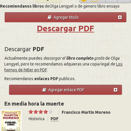
Recomiendanos libros
deOlga Lengyel o de genero libro ensayo
Agregar titulo
Descargar PDF
Descargar
PDF
Actualmente puedes
descargar el
libro completo
gratis
de Olga
Lengyel, pero te recomendamos adquieras una copia legal de
Los
hornos de hitler en PDF
.
Recomiendanos
enlaces PDF
publicos.
Agregar enlace PDF
En media hora la muerte
Francisco Martin Moreno
Historica
PDF