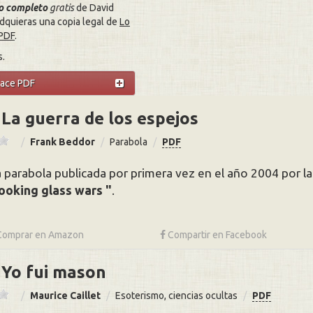
ro completo
gratis
de David
dquieras una copia legal de
Lo
 PDF
.
s.
lace PDF
La guerra de los espejos
Frank Beddor
Parabola
PDF
 parabola publicada por primera vez en el año 2004 por la e
looking glass wars
.
Comprar en
Amazon
Compartir
en Facebook
Yo fui mason
Maurice Caillet
Esoterismo, ciencias ocultas
PDF