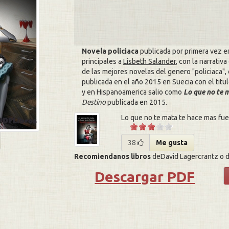
Novela policiaca
publicada por primera vez e
principales a
Lisbeth Salander
, con la narrativa
de las mejores novelas del genero
policiaca
,
publicada en el año 2015 en Suecia con el titul
y en Hispanoamerica salio como
Lo que no te 
Destino
publicada en
2015
.
Lo que no te mata te hace mas fue
38
Me gusta
Recomiendanos libros
deDavid Lagercrantz o d
Descargar PDF