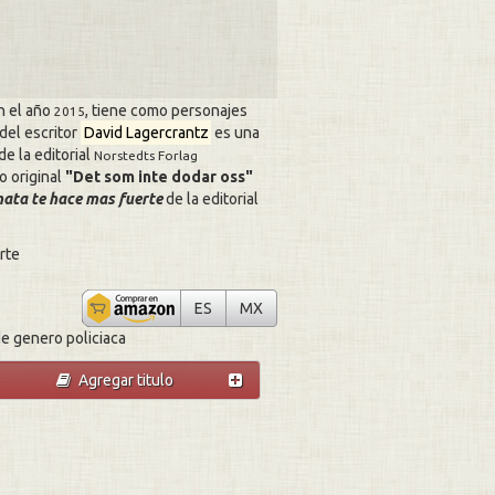
n el año
, tiene como personajes
2015
 del escritor
David Lagercrantz
es una
 de la editorial
Norstedts Forlag
o original
Det som inte dodar oss
mata te hace mas fuerte
de la editorial
rte
Lo que no te mata te hace mas fuerte
Lo que no te mata te hace mas fue
ES
MX
e genero policiaca
Agregar titulo