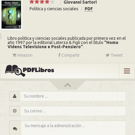
Giovanni Sartori
Politica y ciencias sociales
PDF
Libro politica y ciencias sociales publicada por primera vez en el
año 1997 por la editorial Laterza & Figli con el titulo
Homo
Videns Televisione e Post-Pensiero
.
Amazon
Compartir
Tweet
s