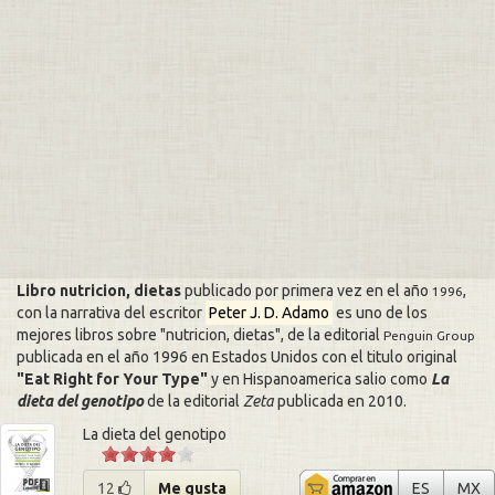
Libro nutricion, dietas
publicado por primera vez en el año
,
1996
con la narrativa del escritor
Peter J. D. Adamo
es uno de los
mejores libros sobre
nutricion, dietas
, de la editorial
Penguin Group
publicada en el año 1996 en Estados Unidos con el titulo original
Eat Right for Your Type
y en Hispanoamerica salio como
La
dieta del genotipo
de la editorial
Zeta
publicada en
2010
.
La dieta del genotipo
La dieta 
La
12
Me gusta
ES
MX