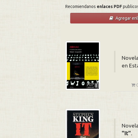
Recomiendanos
enlaces PDF
publico
Agregar en
Novela
en Est
Novela
It
.