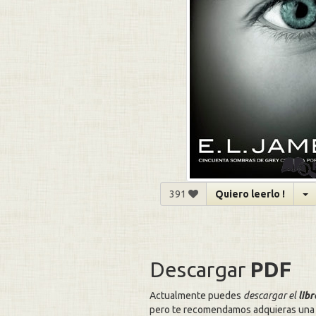
391
Quiero leerlo !
Descargar
PDF
Actualmente puedes
descargar el
lib
pero te recomendamos adquieras una 