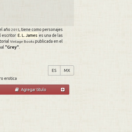
el año
, tiene como personajes
2015
l escritor
E. L. James
es una de las
itorial
publicada en el
Vintage Books
nal
Grey
.
Grey
Grey
ES
MX
o erotica
Agregar titulo