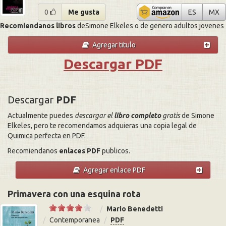
Quimica p
Qu
0
Me gusta
ES
MX
Recomiendanos libros
deSimone Elkeles o de genero adultos jovenes
Agregar titulo
Descargar PDF
Descargar
PDF
Actualmente puedes
descargar el
libro completo
gratis
de Simone
Elkeles, pero te recomendamos adquieras una copia legal de
Quimica perfecta en PDF
.
Recomiendanos
enlaces PDF
publicos.
Agregar enlace PDF
Primavera con una esquina rota
Mario Benedetti
Contemporanea
PDF