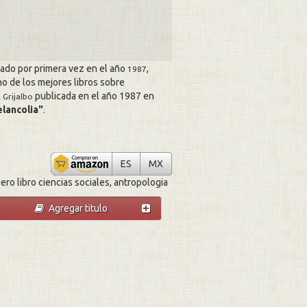
ado por primera vez en el año
,
1987
o de los mejores libros sobre
l
publicada en el año 1987 en
Grijalbo
elancolia
.
La jaula de la melancolia
La jaula de la melancolia
ES
MX
ro libro ciencias sociales, antropologia
Agregar titulo