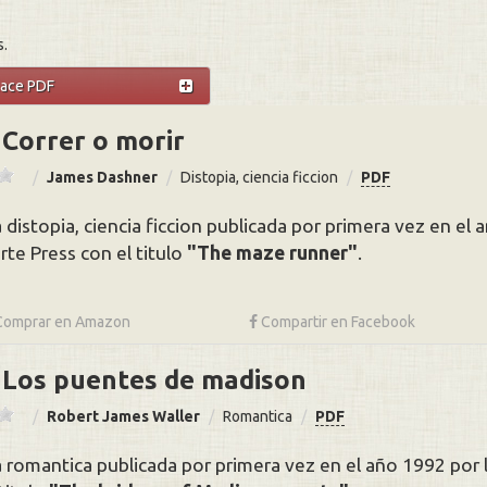
s.
lace PDF
Correr o morir
James Dashner
Distopia, ciencia ficcion
PDF
 distopia, ciencia ficcion publicada por primera vez en el a
rte Press con el titulo
The maze runner
.
Comprar en
Amazon
Compartir
en Facebook
Los puentes de madison
Robert James Waller
Romantica
PDF
 romantica publicada por primera vez en el año 1992 por 