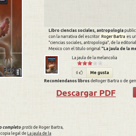
Libro ciencias sociales, antropologia
public
con la narrativa del escritor
Roger Bartra
es un
ciencias sociales, antropologia
, de la editoria
Mexico con el titulo original
La jaula de la m
La jaula de la melancolia
6
Me gusta
Recomiendanos libros
deRoger Bartra o de gene
Descargar PDF
ro completo
gratis
de Roger Bartra,
copia legal de
La jaula de la