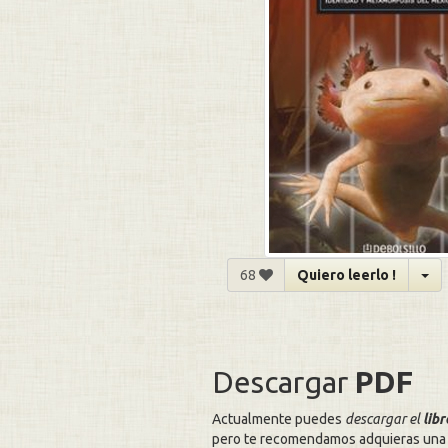
68
Quiero leerlo !
Descargar
PDF
Actualmente puedes
descargar el
lib
pero te recomendamos adquieras una 