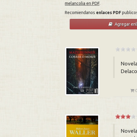
melancolia en PDF
.
Recomiendanos
enlaces PDF
publico
Agregar en
Novela
Delaco
Novela