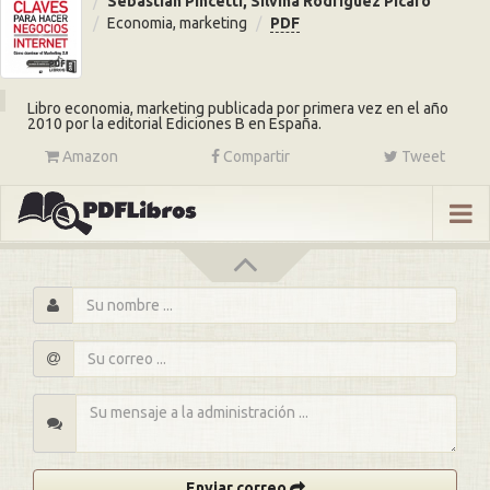
Sebastian Pincetti, Silvina Rodriguez Picaro
Economia, marketing
PDF
Libro economia, marketing publicada por primera vez en el año
2010 por la editorial Ediciones B en España.
Amazon
Compartir
Tweet
s
Enviar correo