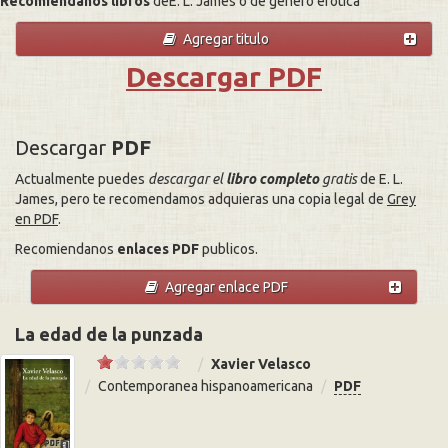
Recomiendanos libros
deE. L. James o de genero erotica
Agregar titulo
Descargar PDF
Descargar
PDF
Actualmente puedes
descargar el
libro completo
gratis
de E. L.
James, pero te recomendamos adquieras una copia legal de
Grey
en PDF
.
Recomiendanos
enlaces PDF
publicos.
Agregar enlace PDF
La edad de la punzada
Xavier Velasco
Contemporanea hispanoamericana
PDF