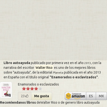
Libro autoayuda
publicado por primera vez en el año
, con la
2013
narrativa del escritor
Walter Riso
es uno de los mejores libros
sobre
autoayuda
, de la editorial
publicada en el año 2013
Planeta
en España con el titulo original
Enamorados o esclavizados
.
Enamorados o esclavizados
Enamorad
En
23
Me gusta
ES
MX
Recomiendanos libros
deWalter Riso o de genero libro autoayuda