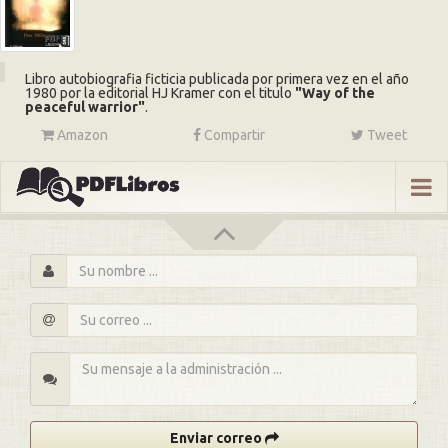
Libro autobiografia ficticia publicada por primera vez en el año
1980 por la editorial HJ Kramer con el titulo
Way of the
peaceful warrior
.
Amazon
Compartir
Tweet
s
Enviar correo