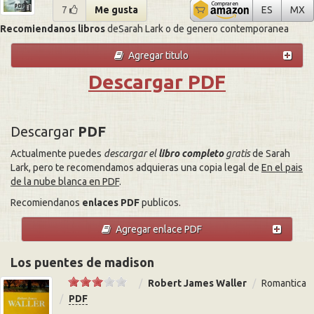
En el pai
En
7
Me gusta
ES
MX
Recomiendanos libros
deSarah Lark o de genero contemporanea
Agregar titulo
Descargar PDF
Descargar
PDF
Actualmente puedes
descargar el
libro completo
gratis
de Sarah
Lark, pero te recomendamos adquieras una copia legal de
En el pais
de la nube blanca en PDF
.
Recomiendanos
enlaces PDF
publicos.
Agregar enlace PDF
Los puentes de madison
Robert James Waller
Romantica
PDF