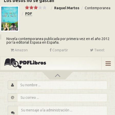
Los besos no se gastan
Raquel Martos
Contemporanea
PDF
Novela contemporanea publicada por primera vez en el año 2012
por la editorial Espasa en España.
Amazon
Compartir
Tweet
s