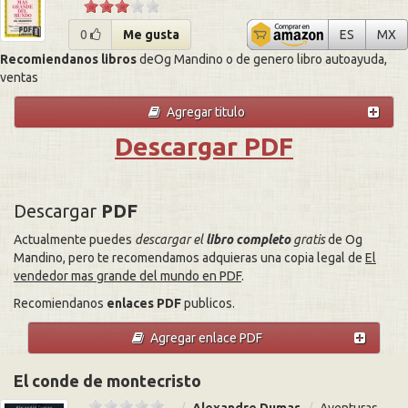
El vende
El
0
Me gusta
ES
MX
Recomiendanos libros
deOg Mandino o de genero libro autoayuda,
ventas
Agregar titulo
Descargar PDF
Descargar
PDF
Actualmente puedes
descargar el
libro completo
gratis
de Og
Mandino, pero te recomendamos adquieras una copia legal de
El
vendedor mas grande del mundo en PDF
.
Recomiendanos
enlaces PDF
publicos.
Agregar enlace PDF
El conde de montecristo