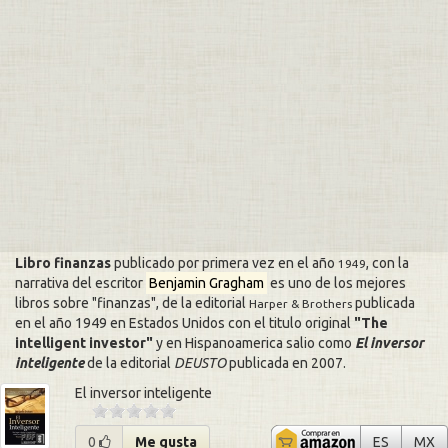
Libro finanzas
publicado por primera vez en el año
, con la
1949
narrativa del escritor
Benjamin Gragham
es uno de los mejores
libros sobre
finanzas
, de la editorial
publicada
Harper & Brothers
en el año 1949 en Estados Unidos con el titulo original
The
intelligent investor
y en Hispanoamerica salio como
El inversor
inteligente
de la editorial
DEUSTO
publicada en
2007
.
El inversor inteligente
El inverso
El
0
Me gusta
ES
MX