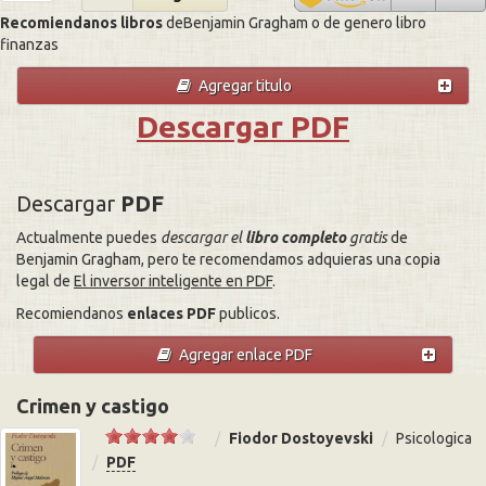
Recomiendanos libros
deBenjamin Gragham o de genero libro
finanzas
Agregar titulo
Descargar PDF
Descargar
PDF
Actualmente puedes
descargar el
libro completo
gratis
de
Benjamin Gragham, pero te recomendamos adquieras una copia
legal de
El inversor inteligente en PDF
.
Recomiendanos
enlaces PDF
publicos.
Agregar enlace PDF
Crimen y castigo
Fiodor Dostoyevski
Psicologica
PDF