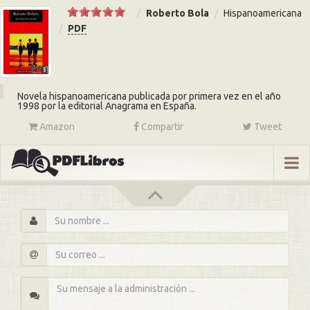
Roberto Bola
Hispanoamericana
PDF
Novela hispanoamericana publicada por primera vez en el año
1998 por la editorial Anagrama en España.
Amazon
Compartir
Tweet
s