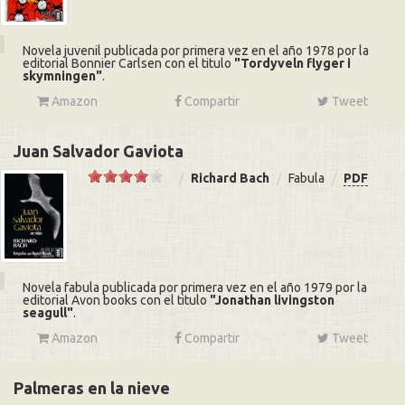
Novela juvenil publicada por primera vez en el año 1978 por la
editorial Bonnier Carlsen con el titulo
Tordyveln flyger i
skymningen
.
Amazon
Compartir
Tweet
Juan Salvador Gaviota
Richard Bach
Fabula
PDF
Novela fabula publicada por primera vez en el año 1979 por la
editorial Avon books con el titulo
Jonathan livingston
seagull
.
Amazon
Compartir
Tweet
Palmeras en la nieve