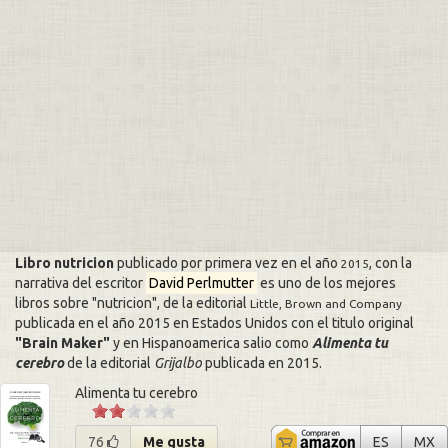
Libro nutricion
publicado por primera vez en el año
, con la
2015
narrativa del escritor
David Perlmutter
es uno de los mejores
libros sobre
nutricion
, de la editorial
Little, Brown and Company
publicada en el año 2015 en Estados Unidos con el titulo original
Brain Maker
y en Hispanoamerica salio como
Alimenta tu
cerebro
de la editorial
Grijalbo
publicada en
2015
.
Alimenta tu cerebro
Alimenta 
Al
76
Me gusta
ES
MX